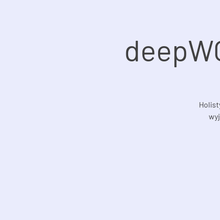
deepWO
Holist
wyj