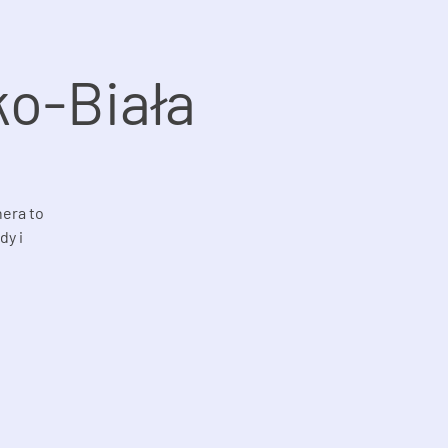
o-Biała
hera to
dy i