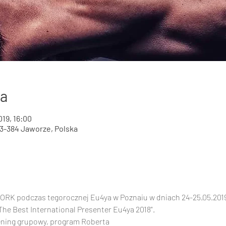
ja
019, 16:00
43-384 Jaworze, Polska
RK podczas tegorocznej Eu4ya w Poznaiu w dniach 24-25.05.2019
he Best International Presenter Eu4ya 2018".
ening grupowy, program Roberta
