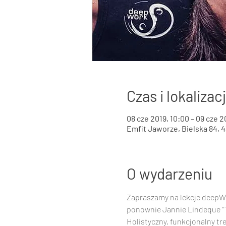
Czas i lokalizac
08 cze 2019, 10:00 – 09 cze 2
Emfit Jaworze, Bielska 84, 
O wydarzeniu
Zapraszamy na lekcje deepWO
ponownie Jannie Lindeque "T
Holistyczny, funkcjonalny tr