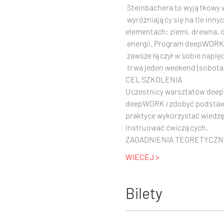
 Steinbachera to wyjątkowy wymiar treningu funkcjonalnego-atletyczny, prosty, twardy i

elementach: ziemi, drewna, og
 energii. Program deepWORK™ bazujący na koncepcji Yin i Yang, zaprojektowano tak, aby

 zawsze łączył w sobie napięcie i rozluźnienie mięśni oraz ćwiczenia oddechowe, szkolenie

 trwa jeden weekend (sobota-
CEL SZKOLENIA 
Uczestnicy warsztatów deepW
deepWORK i zdobyć podstawow
praktyce wykorzystać wiedzę 
instruować ćwiczących. 
WIECEJ >
Bilety