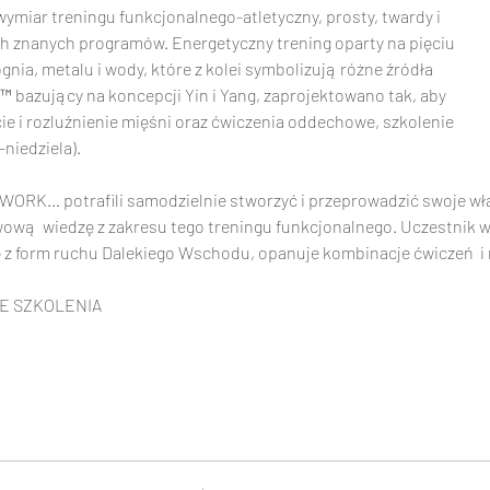
nia, metalu i wody, które z kolei symbolizują różne źródła

niedziela).
ORK… potrafili samodzielnie stworzyć i przeprowadzić swoje wła
ą  wiedzę z zakresu tego treningu funkcjonalnego. Uczestnik war
z form ruchu Dalekiego Wschodu, opanuje kombinacje ćwiczeń  i r