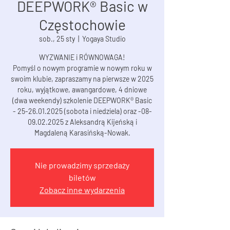
DEEPWORK® Basic w
Częstochowie
sob., 25 sty
  |  
Yogaya Studio
WYZWANIE i RÓWNOWAGA!
Pomyśl o nowym programie w nowym roku w
swoim klubie, zapraszamy na pierwsze w 2025
roku, wyjątkowe, awangardowe, 4 dniowe
(dwa weekendy) szkolenie DEEPWORK® Basic
- 25-26.01.2025 (sobota i niedziela) oraz -08-
09.02.2025 z Aleksandrą Kijeńską i
Magdaleną Karasińską-Nowak.
Nie prowadzimy sprzedaży
biletów
Zobacz inne wydarzenia