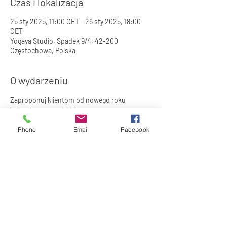
Czas i lokalizacja
25 sty 2025, 11:00 CET – 26 sty 2025, 18:00
CET
Yogaya Studio, Spadek 9/4, 42-200
Częstochowa, Polska
O wydarzeniu
Zaproponuj klientom od nowego roku 
kalendarzowego 2025 nowy program w 
klubie!!!
Phone
Email
Facebook
DEEPWORK ma swoje korzenie w 
dalekowschodnim podejściu i ruchu. 
DEEPWORK to odpowiedź na wewnętrznego 
ducha - na znajdowanie swoich ograniczeń i 
pokonywanie bez uprzedzeń.
DEEPWORK to funkcjonalny , sercowo-