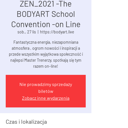
ZEN_2021 -The
BODYART School
Convention -on Line
sob., 27 lis
  |  
https://bodyart.live
Fantastyczna energia, niezapomniana
atmosfera , ogrom nowości i inspiracji a
przede wszystkim wyjątkowa społeczność i
najlepsi Master Trenerzy, spotkają się tym
razem on-line!
Nie prowadzimy sprzedaży
biletów
Zobacz inne wydarzenia
Czas i lokalizacja