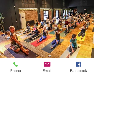
Phone
Email
Facebook
ZNAJDZ SWOJA
DROGE W EFS!
Oferta edukacyjna EFS dostosowana jest
do potrzeb rynku, oparta na wieloletnim