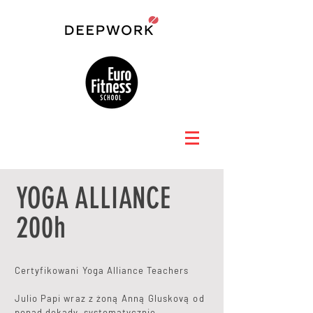
YOGA ALLIANCE
200h
Certyfikowani Yoga Alliance Teachers
Julio Papi wraz z żoną Anną Gluskovą od
ponad dekady, systematycznie