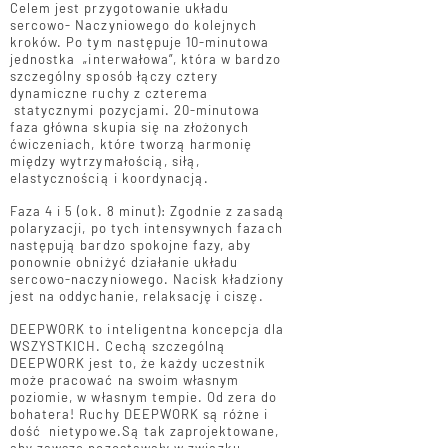
Celem jest przygotowanie układu
sercowo- Naczyniowego do kolejnych
kroków. Po tym następuje 10-minutowa
jednostka „interwałowa”, która w bardzo
szczególny sposób łączy cztery
dynamiczne ruchy z czterema
statycznymi pozycjami. 20-minutowa
faza główna skupia się na złożonych
ćwiczeniach, które tworzą harmonię
między wytrzymałością, siłą,
elastycznością i koordynacją.
Faza 4 i 5 (ok. 8 minut): Zgodnie z zasadą
polaryzacji, po tych intensywnych fazach
następują bardzo spokojne fazy, aby
ponownie obniżyć działanie układu
sercowo-naczyniowego. Nacisk kładziony
jest na oddychanie, relaksację i ciszę.
DEEPWORK to inteligentna koncepcja dla
WSZYSTKICH. Cechą szczególną
DEEPWORK jest to, że każdy uczestnik
może pracować na swoim własnym
poziomie, w własnym tempie. Od zera do
bohatera! Ruchy DEEPWORK są różne i
dość nietypowe.Są tak zaprojektowane,